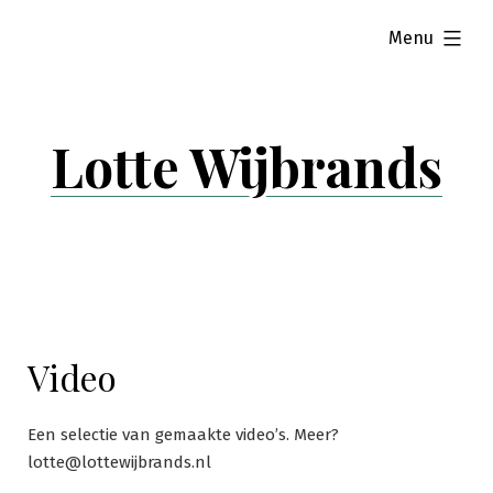
Skip
expanded
Menu
to
content
Lotte Wijbrands
Video
Een selectie van gemaakte video’s. Meer?
lotte@lottewijbrands.nl