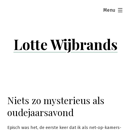
Skip
expanded
Menu
to
content
Lotte Wijbrands
Niets zo mysterieus als
oudejaarsavond
Episch was het, de eerste keer dat ik als net-op-kamers-