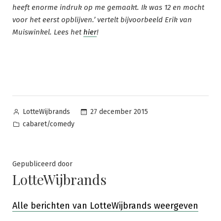
heeft enorme indruk op me gemaakt. Ik was 12 en mocht
voor het eerst opblijven.’ vertelt bijvoorbeeld Erik van
Muiswinkel. Lees het
hier
!
Posted
27 december 2015
LotteWijbrands
by
Posted
cabaret/comedy
in
Gepubliceerd door
LotteWijbrands
Alle berichten van LotteWijbrands weergeven