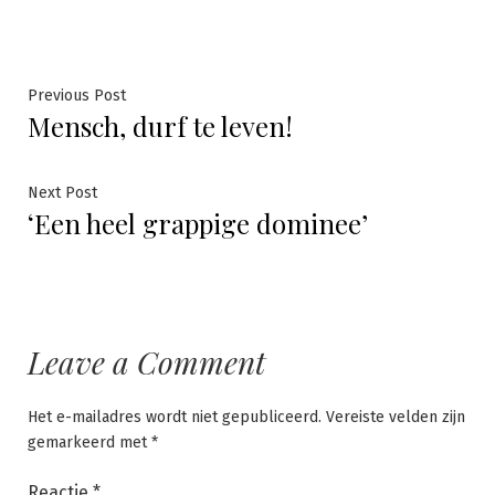
Bericht
Previous
Previous Post
Mensch, durf te leven!
post:
navigatie
Next
Next Post
‘Een heel grappige dominee’
post:
Leave a Comment
Het e-mailadres wordt niet gepubliceerd.
Vereiste velden zijn
gemarkeerd met
*
Reactie
*