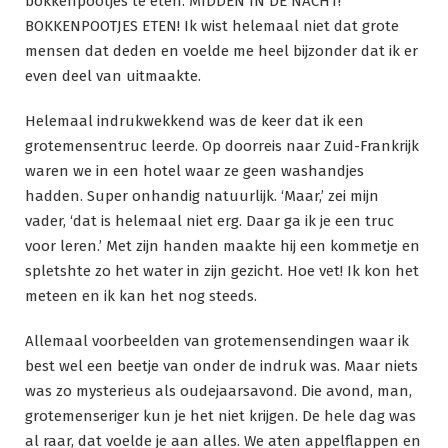
bokkenpootjes te eten. MIDDEN IN DE NACHT!
BOKKENPOOTJES ETEN! Ik wist helemaal niet dat grote
mensen dat deden en voelde me heel bijzonder dat ik er
even deel van uitmaakte.
Helemaal indrukwekkend was de keer dat ik een
grotemensentruc leerde. Op doorreis naar Zuid-Frankrijk
waren we in een hotel waar ze geen washandjes
hadden. Super onhandig natuurlijk. ‘Maar,’ zei mijn
vader, ‘dat is helemaal niet erg. Daar ga ik je een truc
voor leren.’ Met zijn handen maakte hij een kommetje en
spletshte zo het water in zijn gezicht. Hoe vet! Ik kon het
meteen en ik kan het nog steeds.
Allemaal voorbeelden van grotemensendingen waar ik
best wel een beetje van onder de indruk was. Maar niets
was zo mysterieus als oudejaarsavond. Die avond, man,
grotemenseriger kun je het niet krijgen. De hele dag was
al raar, dat voelde je aan alles. We aten appelflappen en