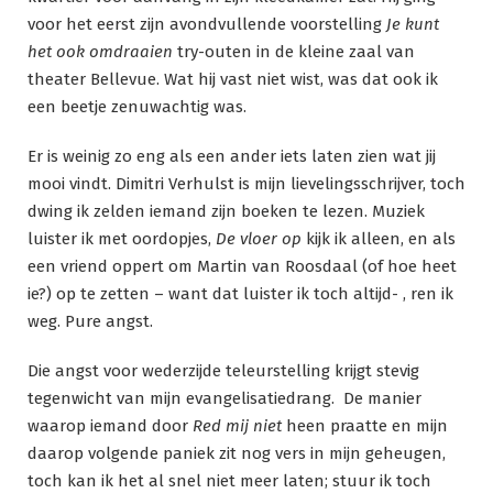
voor het eerst zijn avondvullende voorstelling
Je kunt
het ook omdraaien
try-outen in de kleine zaal van
theater Bellevue. Wat hij vast niet wist, was dat ook ik
een beetje zenuwachtig was.
Er is weinig zo eng als een ander iets laten zien wat jij
mooi vindt. Dimitri Verhulst is mijn lievelingsschrijver, toch
dwing ik zelden iemand zijn boeken te lezen. Muziek
luister ik met oordopjes,
De vloer op
kijk ik alleen, en als
een vriend oppert om Martin van Roosdaal (of hoe heet
ie?) op te zetten – want dat luister ik toch altijd- , ren ik
weg. Pure angst.
Die angst voor wederzijde teleurstelling krijgt stevig
tegenwicht van mijn evangelisatiedrang. De manier
waarop iemand door
Red mij niet
heen praatte en mijn
daarop volgende paniek zit nog vers in mijn geheugen,
toch kan ik het al snel niet meer laten; stuur ik toch