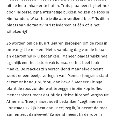
uit de lerarenkamer te halen. Trots paradeert hij het hok
door. Jaloerse, bijna afgunstige blikken, volgen de roos in
zijn handen. ‘Waar heb je die aan verdiend Nico?’ ‘Is dit in
plaats van de taart?’ ‘Krijgt iedereen er één of is het
willekeurig?’
Zo worden om de buurt leraren geroepen om de roos in
ontvangst te nemen. ‘Het is vandaag dag van de leraar
en daarom wil ik u bedanken.’ ‘Meneer, omdat wiskunde
eigenlijk een heel stom vak is, maar u het heel leuk
maakt.’ De reacties zijn verschillend maar elke docent
wordt er een beetje verlegen van. Meneer Jongsma staat
er wat onhandig bij, ‘nou, dankjewel.’ Meneer Elzinga
plant de roos zonder wat te zeggen in zijn kop koffie,
meneer Visser roept dat hij de Griekse filosoof Gorgias uit
Athene is. ‘Nee, je moet jezélf bedanken,’ zegt meneer
Christmas. Ik kijk hem aan, ‘nee,’ zeg ik, ‘u neemt de roos
aan en zegt dankjewel.’ Zwijgend neemt hij de roos in