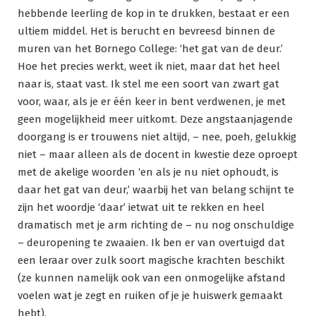
hebbende leerling de kop in te drukken, bestaat er een
ultiem middel. Het is berucht en bevreesd binnen de
muren van het Bornego College: ‘het gat van de deur.’
Hoe het precies werkt, weet ik niet, maar dat het heel
naar is, staat vast. Ik stel me een soort van zwart gat
voor, waar, als je er één keer in bent verdwenen, je met
geen mogelijkheid meer uitkomt. Deze angstaanjagende
doorgang is er trouwens niet altijd, – nee, poeh, gelukkig
niet – maar alleen als de docent in kwestie deze oproept
met de akelige woorden ‘en als je nu niet ophoudt, is
daar het gat van deur,’ waarbij het van belang schijnt te
zijn het woordje ‘daar’ ietwat uit te rekken en heel
dramatisch met je arm richting de – nu nog onschuldige
– deuropening te zwaaien. Ik ben er van overtuigd dat
een leraar over zulk soort magische krachten beschikt
(ze kunnen namelijk ook van een onmogelijke afstand
voelen wat je zegt en ruiken of je je huiswerk gemaakt
hebt).