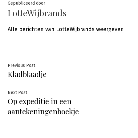
Gepubliceerd door
LotteWijbrands
Alle berichten van LotteWijbrands weergeven
Bericht
Previous
Previous Post
Kladblaadje
post:
navigatie
Next
Next Post
Op expeditie in een
post:
aantekeningenboekje