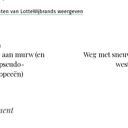
chten van LotteWijbrands weergeven
ht
Previous
t
 aan murw (en
Weg met sneu
post:
atie
pseudo-
wes
opeeën)
ment