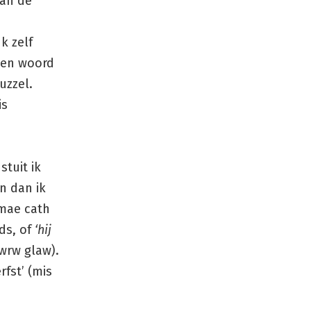
an de
k zelf
 een woord
uzzel.
is
stuit ik
n dan ik
(mae cath
ds, of
‘hij
wrw glaw).
fst’ (mis