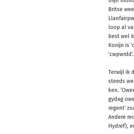
mijn mond 
Britse wee
Llanfairp
loop al va
best wel k
Konijn is 
‘cwpwrdd’.
Terwijl ik
steeds wee
ken. ‘Owen
gydag owen
regent’ zoa
Andere rec
Hydref), e