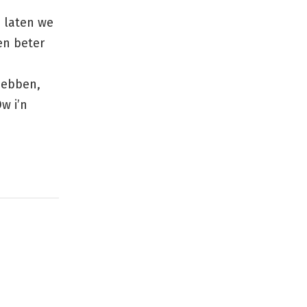
, laten we
gen beter
 hebben,
w i’n