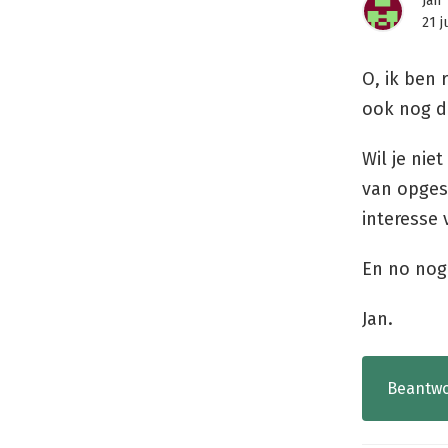
Jan
21 j
O, ik ben 
ook nog dr
Wil je nie
van opges
interesse 
En no nog 
Jan.
Beantw