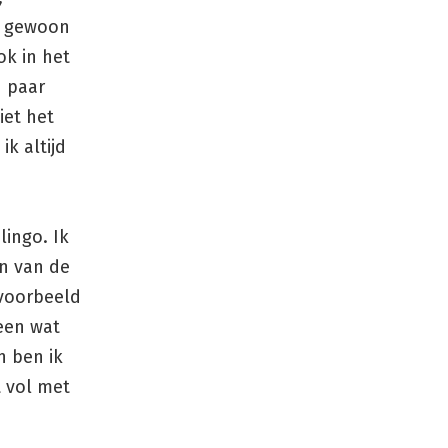
as gewoon
ok in het
n paar
iet het
k altijd
lingo. Ik
en van de
jvoorbeeld
leen wat
n ben ik
t vol met