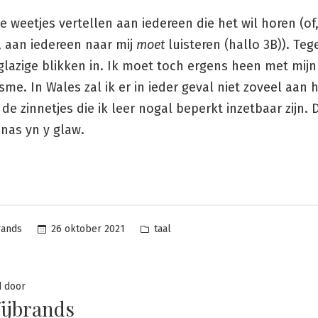
eze weetjes vertellen aan iedereen die het wil horen (of
jn, aan iedereen naar mij
moet
luisteren (hallo 3B)). Te
lazige blikken in. Ik moet toch ergens heen met mijn
me. In Wales zal ik er in ieder geval niet zoveel aan
de zinnetjes die ik leer nogal beperkt inzetbaar zijn. D
nas yn y glaw.
Posted
26 oktober 2021
taal
rands
in
d door
ijbrands