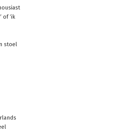
housiast
 of ‘ik
n stoel
erlands
eel
,