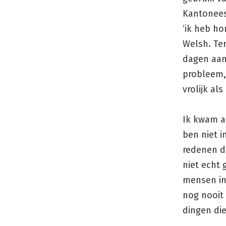
Kantonees,
‘ik heb ho
Welsh. Ter
dagen aan 
probleem,
vrolijk al
Ik kwam ac
ben niet i
redenen da
niet echt 
mensen in 
nog nooit 
dingen die