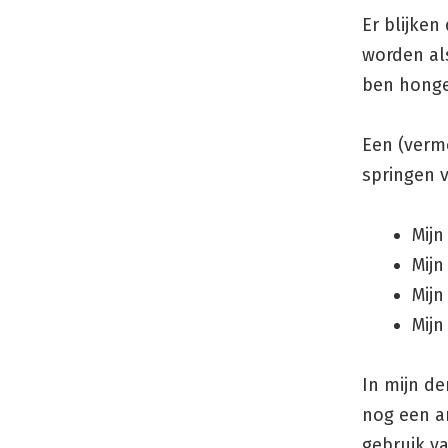
Er blijken
worden als
ben honger
Een (vermo
springen v
Mijn
Mijn
Mij
Mijn
In mijn de
nog een an
gebruik v