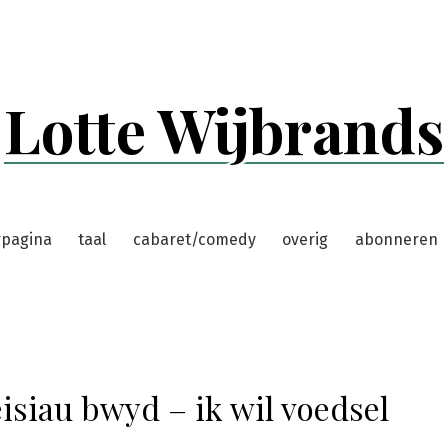
Lotte Wijbrands
rpagina
taal
cabaret/comedy
overig
abonneren
eisiau bwyd – ik wil voedsel