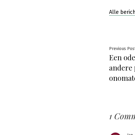
Alle beri
Beric
Previous Pos
Een ode
navig
andere 
onomat
1 Com