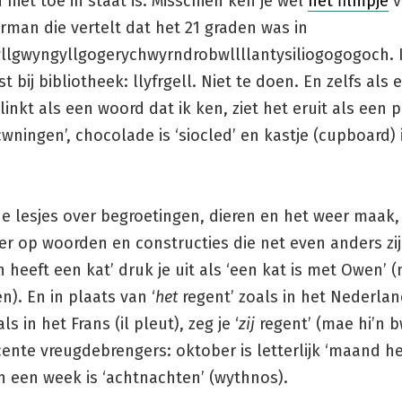
niet toe in staat is. Misschien ken je wel
het filmpje
v
rman die vertelt dat het 21 graden was in
wllgwyngyllgogerychwyrndrobwllllantysiliogogogoch. I
st bij bibliotheek: llyfrgell. Niet te doen. En zelfs als
linkt als een woord dat ik ken, ziet het eruit als een p
‘cwningen’, chocolade is ‘siocled’ en kastje (cupboard) 
 de lesjes over begroetingen, dieren en het weer maak, 
r op woorden en constructies die net even anders zij
 heeft een kat’ druk je uit als ‘een kat is met Owen’ 
). En in plaats van ‘
het
regent’ zoals in het Nederlan
ls in het Frans (il pleut), zeg je ‘
zij
regent’ (mae hi’n b
ente vreugdebrengers: oktober is letterlijk ‘maand her
n een week is ‘achtnachten’ (wythnos).