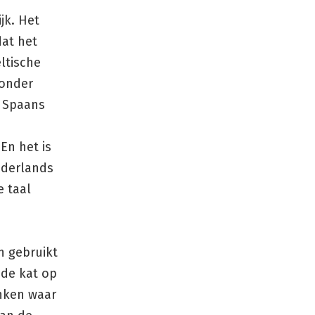
jk. Het
dat het
eltische
 onder
t Spaans
En het is
ederlands
e taal
h gebruikt
f de kat op
anken waar