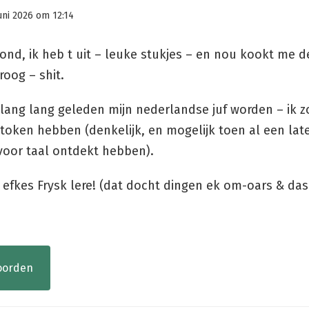
uni 2026 om 12:14
rond, ik heb t uit – leuke stukjes – en nou kookt me d
oog – shit.
t lang lang geleden mijn nederlandse juf worden – ik z
token hebben (denkelijk, en mogelijk toen al een lat
voor taal ontdekt hebben).
efkes Frysk lere! (dat docht dingen ek om-oars & das
oorden