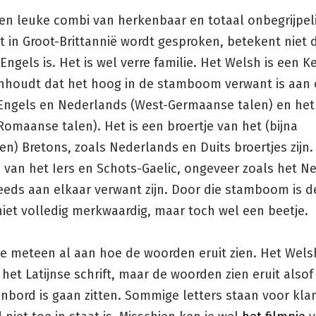
en leuke combi van herkenbaar en totaal onbegrijpeli
et in Groot-Brittannië wordt gesproken, betekent niet 
Engels is. Het is wel verre familie. Het Welsh is een K
 inhoudt dat het hoog in de stamboom verwant is aan
Engels en Nederlands (West-Germaanse talen) en he
Romaanse talen). Het is een broertje van het (bijna
en) Bretons, zoals Nederlands en Duits broertjes zijn. 
 van het Iers en Schots-Gaelic, ongeveer zoals het N
eeds aan elkaar verwant zijn. Door die stamboom is d
iet volledig merkwaardig, maar toch wel een beetje.
je meteen al aan hoe de woorden eruit zien. Het Wels
j het Latijnse schrift, maar de woorden zien eruit also
enbord is gaan zitten. Sommige letters staan voor kl