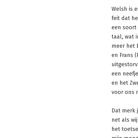
Welsh is e
feit dat h
een soort 
taal, wat
meer het 
en Frans (
uitgestorv
een neefje
en het Zw
voor ons n
Dat merk 
net als wi
het toets