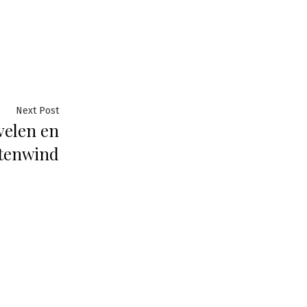
Next
Next Post
velen en
post:
tenwind