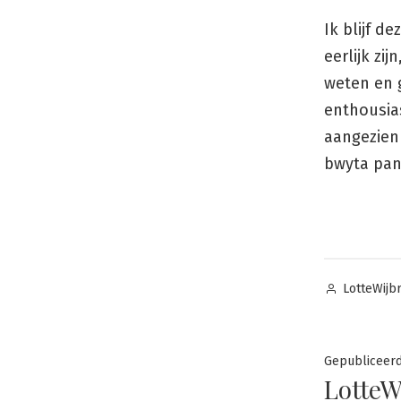
Ik blijf d
eerlijk zi
weten en g
enthousias
aangezien 
bwyta pan
Posted
LotteWijb
by
Gepubliceer
LotteW