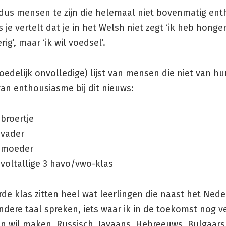
 dus mensen te zijn die helemaal niet bovenmatig ent
 je vertelt dat je in het Welsh niet zegt ‘ik heb honger’
ig’, maar ‘ik wil voedsel’.
edelijk onvolledige) lijst van mensen die niet van hu
an enthousiasme bij dit nieuws:
 broertje
 vader
n moeder
 voltallige 3 havo/vwo-klas
rde klas zitten heel wat leerlingen die naast het Ned
dere taal spreken, iets waar ik in de toekomst nog v
an wil maken. Russisch, Javaans, Hebreeuws, Bulgaars