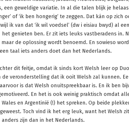
 een geweldige variatie. In al die talen blijk je hela
nger’ of ‘ik ben hongerig’ te zeggen. Dat kán op zich o
wijl ik van dat ‘ik wil voedsel’ (dw i eisiau bwyd) al ee
het genieten ben. Er zit iets leuks vastberadens in. N
 maar de oplossing wordt benoemd. En sowieso word i
s een taal iets anders doet dan het Nederlands.
hter dit feitje, omdat ik sinds kort Welsh leer op Duo
n de veronderstelling dat ik ooit Welsh zal kunnen. E
arvoor is dat Welsh onuitspreekbaar is. En ik ben bi
gemotiveerd. En het is ook weinig praktisch omdat al
Wales en Argentinië (!) het spreken. Op beide plekke
geweest. Toch vind ik het erg leuk, want het Welsh zi
 anders zijn dan in het Nederlands.