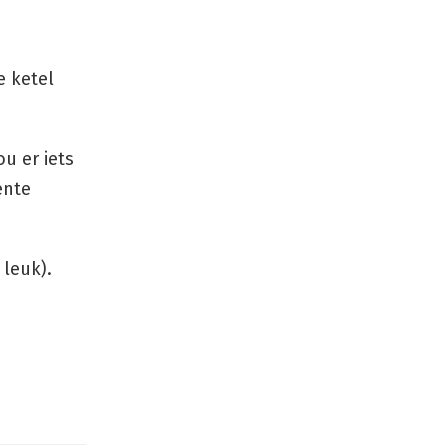
e ketel
ou er iets
ente
 leuk).