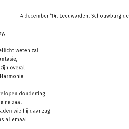
4 december ’14, Leeuwarden, Schouwburg d
ky,
ellicht weten zal
antasie,
zijn overal
 Harmonie
gelopen donderdag
leine zaal
raden wie hij daar zag
ns allemaal