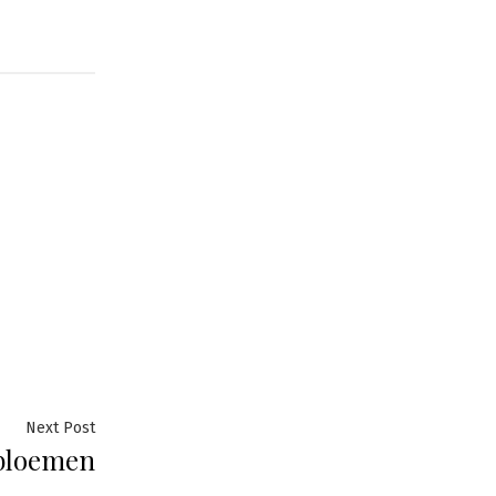
Next
Next Post
bloemen
post: