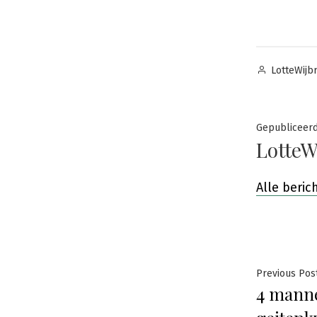
Posted
LotteWijb
by
Gepubliceer
LotteW
Alle beri
Beric
Previous Pos
4 mannen
navig