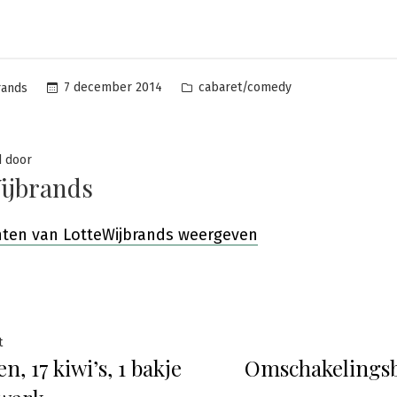
Posted
7 december 2014
cabaret/comedy
rands
in
d door
ijbrands
chten van LotteWijbrands weergeven
ht
Previous
t
, 17 kiwi’s, 1 bakje
Omschakelings
post:
atie