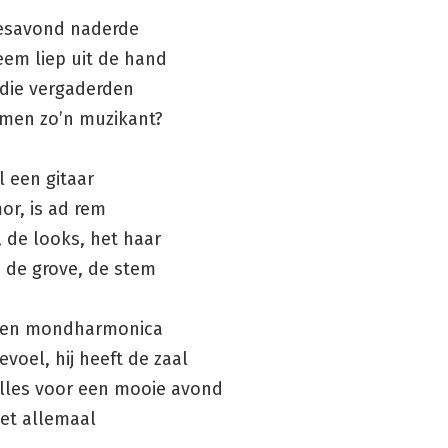
esavond naderde
eem liep uit de hand
 die vergaderden
 men zo’n muzikant?
al een gitaar
or, is ad rem
 de looks, het haar
 de grove, de stem
 een mondharmonica
gevoel, hij heeft de zaal
alles voor een mooie avond
het allemaal