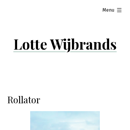
Skip
expanded
Menu
to
content
Lotte Wijbrands
Rollator