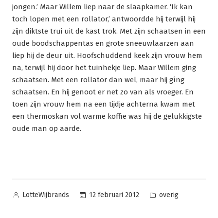
jongen.’ Maar Willem liep naar de slaapkamer. ‘Ik kan
toch lopen met een rollator,’ antwoordde hij terwijl hij
zijn diktste trui uit de kast trok. Met zijn schaatsen in een
oude boodschappentas en grote sneeuwlaarzen aan
liep hij de deur uit. Hoofschuddend keek zijn vrouw hem
na, terwijl hij door het tuinhekje liep. Maar Willem ging
schaatsen. Met een rollator dan wel, maar hij gíng
schaatsen. En hij genoot er net zo van als vroeger. En
toen zijn vrouw hem na een tijdje achterna kwam met
een thermoskan vol warme koffie was hij de gelukkigste
oude man op aarde.
Posted
Posted
12 februari 2012
overig
LotteWijbrands
by
in