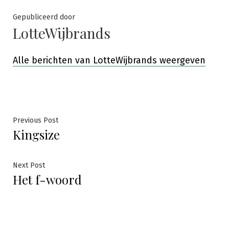
Gepubliceerd door
LotteWijbrands
Alle berichten van LotteWijbrands weergeven
Bericht
Previous
Previous Post
Kingsize
post:
navigatie
Next
Next Post
Het f-woord
post: