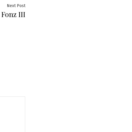
Next
Next Post
Fonz III
post: