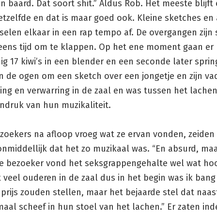
 baard. Dat soort shit.” Aldus Rob. Het meeste blijft
tzelfde en dat is maar goed ook. Kleine sketches en
sselen elkaar in een rap tempo af. De overgangen zijn 
 eens tijd om te klappen. Op het ene moment gaan er
g 17 kiwi’s in een blender en een seconde later spri
in de ogen om een sketch over een jongetje en zijn vad
ing en verwarring in de zaal en was tussen het lache
ndruk van hun muzikaliteit.
ezoekers na afloop vroeg wat ze ervan vonden, zeiden
nmiddellijk dat het zo muzikaal was. “En absurd, maar
e bezoeker vond het seksgrappengehalte wel wat hoo
 veel ouderen in de zaal dus in het begin was ik bang 
 prijs zouden stellen, maar het bejaarde stel dat naast
aal scheef in hun stoel van het lachen.” Er zaten in