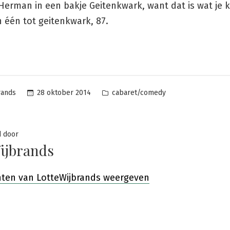
erman in een bakje Geitenkwark, want dat is wat je kr
 één tot geitenkwark, 87.
Posted
28 oktober 2014
cabaret/comedy
rands
in
d door
ijbrands
chten van LotteWijbrands weergeven