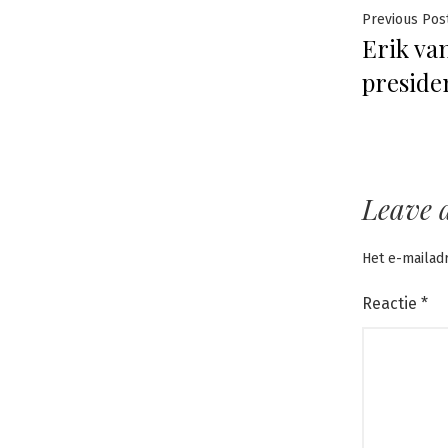
Beric
Previous Pos
Erik va
navig
preside
Leave 
Het e-mailad
Reactie
*