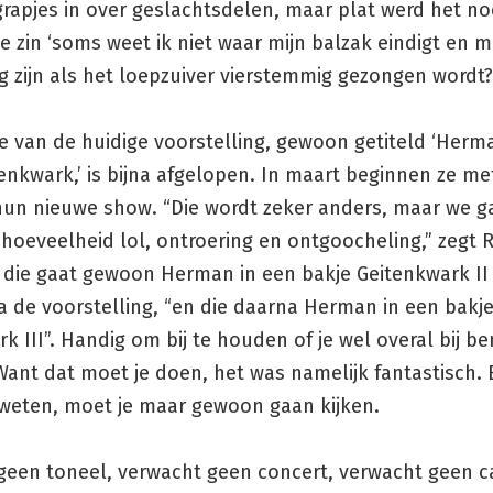
rapjes in over geslachtsdelen, maar plat werd het no
e zin ‘soms weet ik niet waar mijn balzak eindigt en m
g zijn als het loepzuiver vierstemmig gezongen wordt?
e van de huidige voorstelling, gewoon getiteld ‘Herm
enkwark,’ is bijna afgelopen. In maart beginnen ze met
hun nieuwe show. “Die wordt zeker anders, maar we g
hoeveelheid lol, ontroering en ontgoocheling,” zegt 
 die gaat gewoon Herman in een bakje Geitenkwark II 
na de voorstelling, “en die daarna Herman in een bakj
k III”. Handig om bij te houden of je wel overal bij be
ant dat moet je doen, het was namelijk fantastisch. E
 weten, moet je maar gewoon gaan kijken.
geen toneel, verwacht geen concert, verwacht geen c