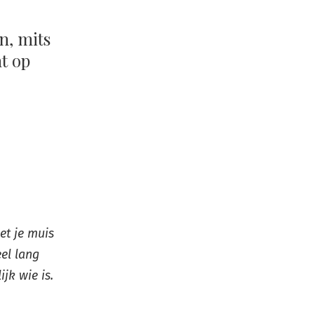
n, mits
ht op
et je muis
eel lang
jk wie is.