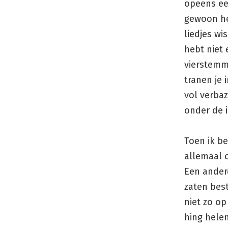
opeens een
gewoon he
liedjes wi
hebt niet
vierstemmi
tranen je 
vol verbaz
onder de i
Toen ik b
allemaal o
Een ander
zaten best
niet zo op
hing helem