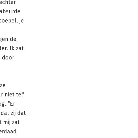
 echter
 absurde
soepel, je
ngen de
er. Ik zat
n door
 ze
 niet te.”
g. “Er
dat zij dat
 mij zat
derdaad