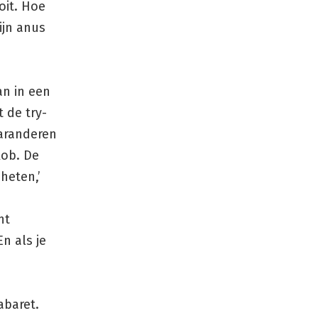
oit. Hoe
ijn anus
an in een
 de try-
aranderen
Rob. De
heten,’
e
nt
n als je
abaret.