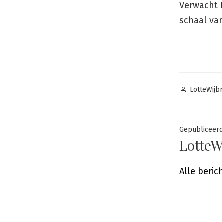
Verwacht H
schaal van
Posted
LotteWijb
by
Gepubliceer
LotteW
Alle beri