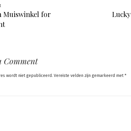
ht
Previous
t
n Muiswinkel for
Lucky 
post:
atie
nt
a Comment
res wordt niet gepubliceerd.
Vereiste velden zijn gemarkeerd met
*