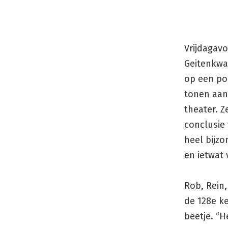
Vrijdagav
Geitenkwa
op een po
tonen aan
theater. Z
conclusie 
heel bijzo
en ietwat
Rob, Rein,
de 128e ke
beetje. “H