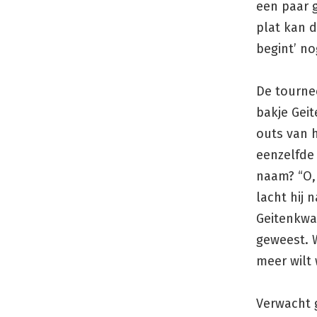
een paar g
plat kan d
begint’ no
De tourne
bakje Geit
outs van 
eenzelfde 
naam? “O,
lacht hij 
Geitenkwar
geweest. W
meer wilt
Verwacht 