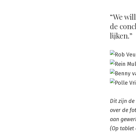
“We wil
de concl
lijken.”
Dit zijn d
over de fo
aan gewerk
(Op tablet 