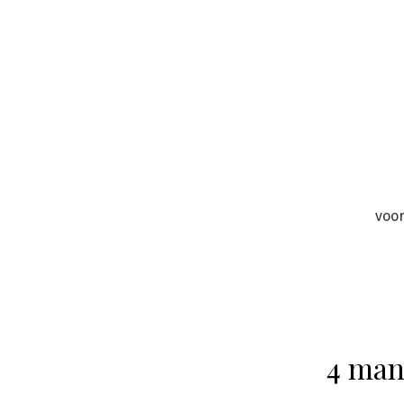
Skip
to
content
voo
4 man