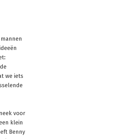
r mannen
 ideeën
et:
 de
at we iets
isselende
Sneek voor
een klein
eeft Benny