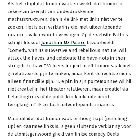
Als het klopt dat humor vaak zo werkt, dat humor in
zekere zin bevrijdt van onderdrukkende
machtsstructuren, dan is de link met links niet ver te
zoeken. Het is een verklaring die, met uiteenlopende
nuances, vaker wordt overwogen. Op de website Pathos
schrijft filosoof
Jonathan MS Pearce
bijvoorbeeld:
“Comedy, with its subversive and rebellious nature, will
attack the haves, and celebrate the have-nots in their
struggle to have.” Volgens
Joop.nl
heeft humor vaak met
gerelativeerde pijn te maken, maar kent de rechtse mens
alleen financiële pijn. “Die pijn in zijn portemonnee wil hij
niet creatief in het theater relativeren, maar creatief via
belastingtrucs of de politiek in klinkende munt
terugkrijgen.” Ik zei toch, uiteenlopende nuances.
Maar dit idee dat humor vaak omhoog trapt (punching
up) en daarmee links is, is geen sluitende verklaring voor
de alomtegenwoordigheid van linkse comedy. Deels