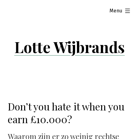
Skip
expanded
Menu
to
content
Lotte Wijbrands
Don’t you hate it when you
earn £10.000?
Waarom zijn er zo weinig rechtse