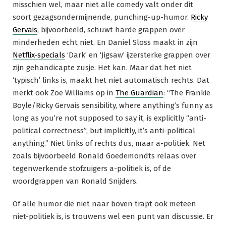
misschien wel, maar niet alle comedy valt onder dit
soort gezagsondermijnende, punching-up-humor.
Ricky
Gervais
, bijvoorbeeld, schuwt harde grappen over
minderheden echt niet. En Daniel Sloss maakt in zijn
Netflix-specials
‘Dark’ en ‘Jigsaw’ ijzersterke grappen over
zijn gehandicapte zusje. Het kan. Maar dat het niet
‘typisch’ links is, maakt het niet automatisch rechts. Dat
merkt ook Zoe Williams op in
The Guardian
: “The Frankie
Boyle/Ricky Gervais sensibility, where anything’s funny as
long as you’re not supposed to say it, is explicitly “anti-
political correctness”, but implicitly, it’s anti-political
anything.” Niet links of rechts dus, maar a-politiek. Net
zoals bijvoorbeeld Ronald Goedemondts relaas over
tegenwerkende stofzuigers a-politiek is, of de
woordgrappen van Ronald Snijders.
Of alle humor die niet naar boven trapt ook meteen
niet-politiek is, is trouwens wel een punt van discussie. Er