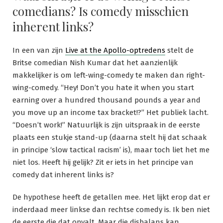
comedians? Is comedy misschien
inherent links?
In een van zijn
Live at the Apollo-optredens
stelt de
Britse comedian Nish Kumar dat het aanzienlijk
makkelijker is om left-wing-comedy te maken dan right-
wing-comedy. “Hey! Don’t you hate it when you start
earning over a hundred thousand pounds a year and
you move up an income tax bracket!?” Het publiek lacht.
“Doesn’t work!” Natuurlijk is zijn uitspraak in de eerste
plaats een stukje stand-up (daarna stelt hij dat schaak
in principe ‘slow tactical racism’ is), maar toch liet het me
niet los. Heeft hij gelijk? Zit er iets in het principe van
comedy dat inherent links is?
De hypothese heeft de getallen mee. Het lijkt erop dat er
inderdaad meer linkse dan rechtse comedy is. Ik ben niet
de eerste die dat opvalt. Maar die disbalans kan