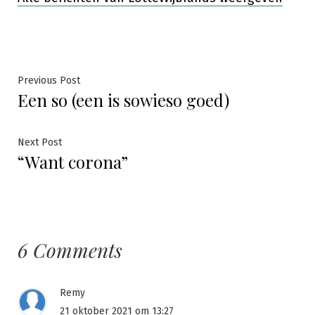
Bericht
Previous
Previous Post
Een so (een is sowieso goed)
post:
navigatie
Next
Next Post
“Want corona”
post:
6 Comments
Remy
21 oktober 2021 om 13:27