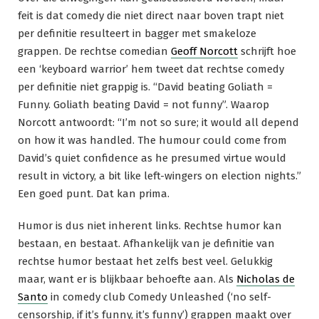
feit is dat comedy die niet direct naar boven trapt niet
per definitie resulteert in bagger met smakeloze
grappen. De rechtse comedian
Geoff Norcott
schrijft hoe
een ‘keyboard warrior’ hem tweet dat rechtse comedy
per definitie niet grappig is. “David beating Goliath =
Funny. Goliath beating David = not funny”. Waarop
Norcott antwoordt: “I’m not so sure; it would all depend
on how it was handled. The humour could come from
David’s quiet confidence as he presumed virtue would
result in victory, a bit like left-wingers on election nights.”
Een goed punt. Dat kan prima.
Humor is dus niet inherent links. Rechtse humor kan
bestaan, en bestaat. Afhankelijk van je definitie van
rechtse humor bestaat het zelfs best veel. Gelukkig
maar, want er is blijkbaar behoefte aan. Als
Nicholas de
Santo
in comedy club Comedy Unleashed (‘no self-
censorship, if it’s funny, it’s funny’) grappen maakt over