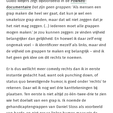
Guido Weijers zegt bijvoorbeeld in de
PowNed-
documentaire
Dat zijn geen grappen:
‘Als mensen een
grap maken die heel ver gaat, dat kun je wel een
smakeloze grap vinden, maar dat wil niet zeggen dat je
het niet mag zeggen. (…) Iedereen moet alle grappen
mogen maken.’ Je zou kunnen zeggen: ze vinden vrijheid
belangrijker dan gelijkheid. En hoewel ik daar zelf enig
ongemak voel – ik identificeer mezelf als links, maar vind
de vrijheid om grappen te maken erg belangrijk – vind ik
het geen gek idee om dit rechts te noemen.
Er is dus wellicht meer comedy rechts dan ik in eerste
instantie gedacht had, want ook punching down, of
status quo bevestigende humor, is goed onder ‘rechts’ te
rekenen. Daar wil ik nog wel drie kanttekeningen bij
plaatsen. Ten eerste is niet altijd zo één-twee-drie te zien
wie het doelwit van een grap is. Ik noemde de
gehandicaptengrappen van Daniel Sloss als voorbeeld
van harde, en niet per se linkse humor, maar wie de