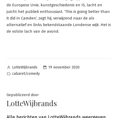
de Europese Unie, kunstgeschiedenis en IS, lacht en
juicht het publiek enthousiast. ‘This is going better than
it did in Camden’, zegt hij, verwijzend naar de als
alternatief en links bekendstaande Londense wijk. Het is
de volste lach van de avond.
Posted
19 november 2020
LotteWijbrands
by
Posted
cabaret/comedy
in
Gepubliceerd door
LotteWijbrands
Alle berichten van LotteWijbrands weergeven