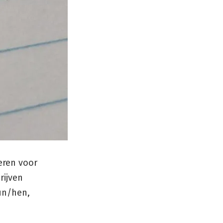
leren voor
rijven
hun/hen,