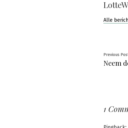
LotteW
Alle beri
Beric
Previous Pos
Neem de
navig
1 Com
Pingback: