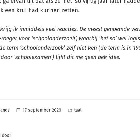
k ga ervan uit dat als ze ‘het’ so vijftig jaar later hadd
ik een krul had kunnen zetten.
krijg ik inmiddels veel reacties. De meest genoemde ver
vroeger voor ‘schoolonderzoek’, waarbij ‘het so’ wel logis
de term ‘schoolonderzoek’ zelf niet ken (de term is in 19
door ‘schoolexamen’) lijkt dit me geen gek idee.
Posted
17 september 2020
taal
rands
in
d door