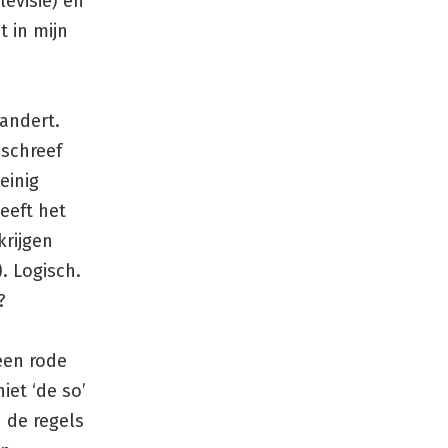
levisie) en
t in mijn
andert.
 schreef
einig
eeft het
rijgen
. Logisch.
?
een rode
niet ‘de so’
 de regels