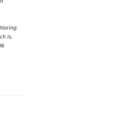
en
klaring:
ch is.
98