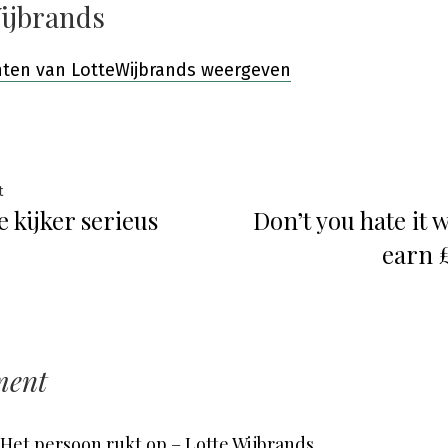
ijbrands
chten van LotteWijbrands weergeven
ht
Previous
t
 kijker serieus
Don’t you hate it 
post:
atie
earn 
ment
Het persoon rukt op – Lotte Wijbrands