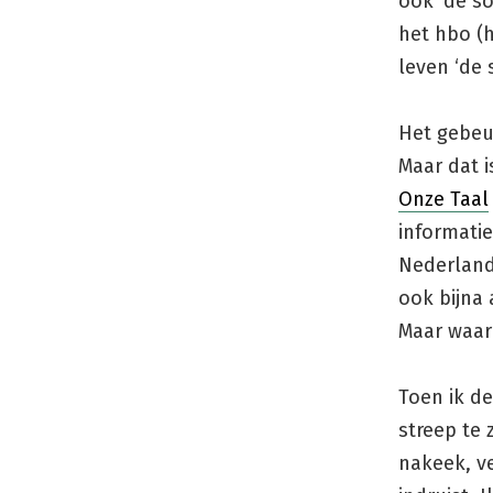
ook ‘de so
het hbo (h
leven ‘de 
Het gebeu
Maar dat i
Onze Taal
informatie
Nederland
ook bijna 
Maar waar 
Toen ik d
streep te z
nakeek, v