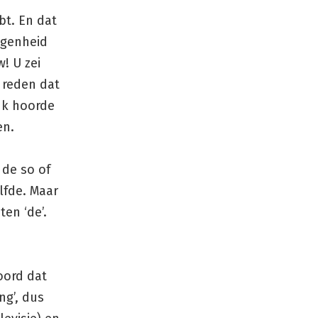
bt. En dat
legenheid
! U zei
e reden dat
 Ik hoorde
en.
 de so of
lfde. Maar
en ‘de’.
woord dat
ng’, dus