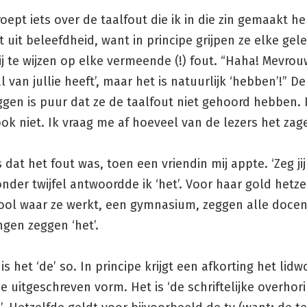
ept iets over de taalfout die ik in die zin gemaakt he
et uit beleefdheid, want in principe grijpen ze elke ge
 te wijzen op elke vermeende (!) fout. “Haha! Mevrouw
l van jullie heeft’, maar het is natuurlijk ‘hebben’!” D
ggen is puur dat ze de taalfout niet gehoord hebben.
ok niet. Ik vraag me af hoeveel van de lezers het zag
s dat het fout was, toen een vriendin mij appte. ‘Zeg jij
onder twijfel antwoordde ik ‘het’. Voor haar gold hetze
ool waar ze werkt, een gymnasium, zeggen alle docent
ingen zeggen ‘het’.
 is het ‘de’ so. In principe krijgt een afkorting het lid
de uitgeschreven vorm. Het is ‘de schriftelijke overhori