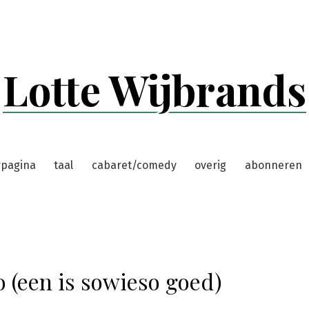
Lotte Wijbrands
rpagina
taal
cabaret/comedy
overig
abonneren
o (een is sowieso goed)