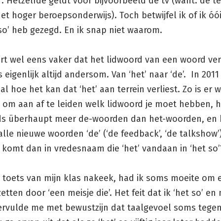
’. Hetzelfde geldt voor bijvoorbeeld de tv (want: de te
et hoger beroepsonderwijs). Toch betwijfel ik of ik óói
so’ heb gezegd. En ik snap niet waarom.
rt wel eens vaker dat het lidwoord van een woord ver
s eigenlijk altijd andersom. Van ‘het’ naar ‘de’. In 2011
al hoe het kan dat ‘het’ aan terrein verliest. Zo is er w
 om aan af te leiden welk lidwoord je moet hebben, h
s überhaupt meer de-woorden dan het-woorden, en k
alle nieuwe woorden ‘de’ (‘de feedback’, ‘de talkshow’)
komt dan in vredesnaam die ‘het’ vandaan in ‘het so’
e toets van mijn klas nakeek, had ik soms moeite om 
etten door ‘een meisje die’. Het feit dat ik ‘het so’ en 
ervulde me met bewustzijn dat taalgevoel soms tegen