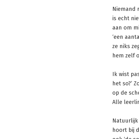
Niemand ro
is echt ni
aan om mij
‘een aanta
ze niks ze
hem zelf o
Ik wist pa
het so?’ Z
op de sch
Alle leerl
Natuurlijk
hoort bij 