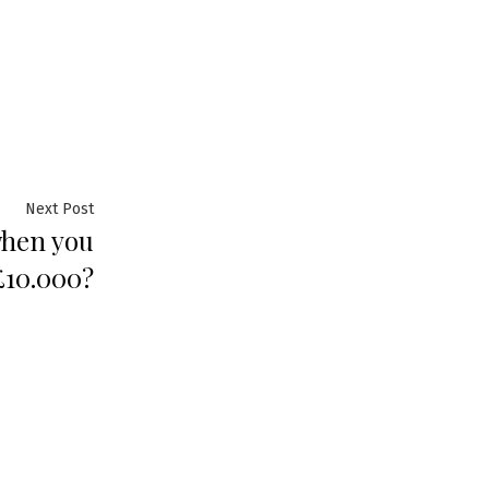
Next
Next Post
when you
post:
£10.000?