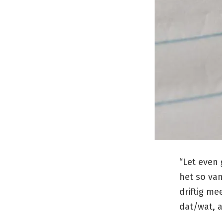
“Let even 
het so van
driftig me
dat/wat, 