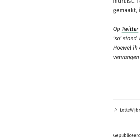
indruist. I
gemaakt, 
Op
Twitter
‘so’ stond 
Hoewel ik 
vervangen 
Posted
LotteWijb
by
Gepubliceer