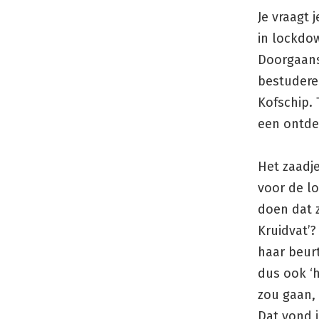
Je vraagt 
in lockdo
Doorgaans 
bestudere
Kofschip.
een ontdek
Het zaadje
voor de l
doen dat z
Kruidvat’?
haar beurt
dus ook ‘h
zou gaan, 
Dat vond 