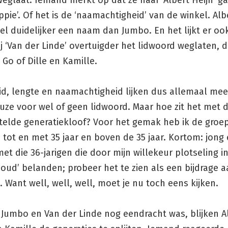
eglaat. Iemand merkt op dat ze naar ‘Albert Heijn’ g
ppie’. Of het is de ‘naamachtigheid’ van de winkel. Albe
l duidelijker een naam dan Jumbo. En het lijkt er oo
 ‘Van der Linde’ overtuigder het lidwoord weglaten, d
Go of Dille en Kamille.
d, lengte en naamachtigheid lijken dus allemaal mee
uze voor wel of geen lidwoord. Maar hoe zit het met d
telde generatiekloof? Voor het gemak heb ik de groe
tot en met 35 jaar en boven de 35 jaar. Kortom: jong 
et die 36-jarigen die door mijn willekeur plotseling i
‘oud’ belanden; probeer het te zien als een bijdrage 
 Want well, well, well, moet je nu toch eens kijken.
Jumbo en Van der Linde nog eendracht was, blijken Al