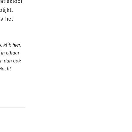
atiekloof
lijkt.
na het
, klik
hier
.
 in elkaar
En dan ook
 Mocht