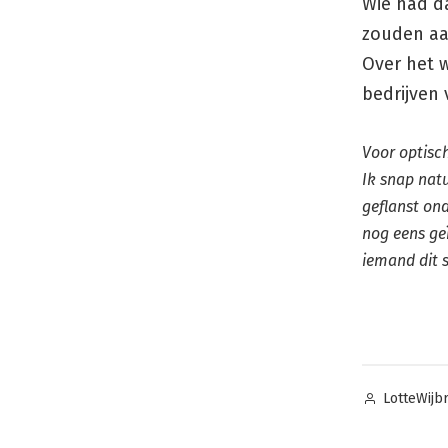
Wie had d
zouden aa
Over het 
bedrijven
Voor optisc
Ik snap natu
geflanst on
nog eens geï
iemand dit 
Posted
LotteWijb
by