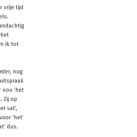
vrije tijd
els.
aandachtig
 het
m ik tot
rder, nog
uitspraak
r nou ‘het
 Zij op
t vat’,
voor ‘het’
t’ dus.