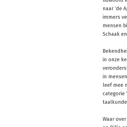
lidwoord w
naar ‘de A
immers vee
mensen bij
Schaak en 
Bekendhei
in onze ke
veronders
in mensen 
leef mee m
categorie 
taalkunde.
Waar over 