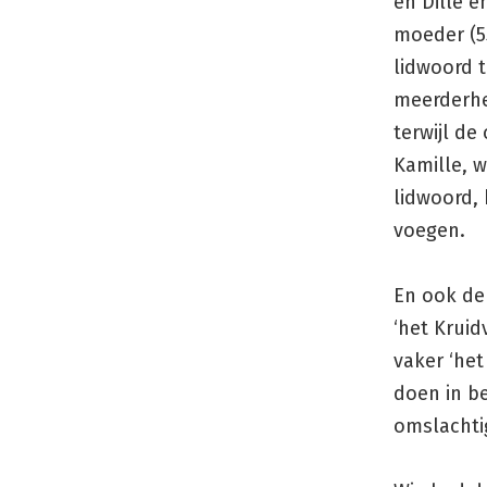
en Dille e
moeder (55
lidwoord t
meerderhei
terwijl de 
Kamille, 
lidwoord, 
voegen.
En ook de 
‘het Kruid
vaker ‘het
doen in be
omslachti