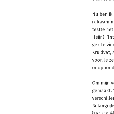
Nu ben ik 
ik kwam me
testte het
Heijn?’ ‘I
gek te vin
Kruidvat, 
voor. Je z
onophoude
Om mijn v
gemaakt. 1
verschill
Belangrijk
jaar. Op é