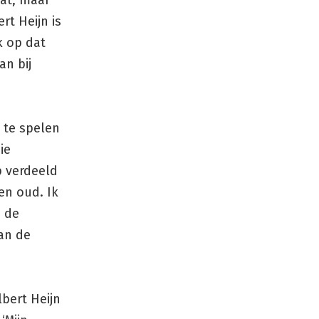
aat, maar
rt Heijn is
k op dat
an bij
 te spelen
ie
p verdeeld
en oud. Ik
n de
aan de
bert Heijn