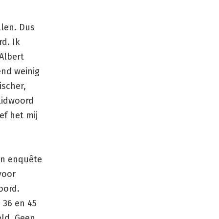
alen. Dus
d. Ik
Albert
end weinig
ischer,
 lidwoord
ef het mij
en enquête
voor
oord.
 36 en 45
eld. Geen