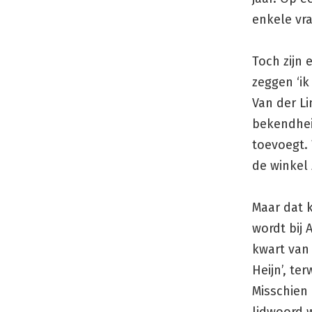
enkele vr
Toch zijn 
zeggen ‘ik
Van der Li
bekendhei
toevoegt.
de winkel 
Maar dat k
wordt bij
kwart van
Heijn’, te
Misschien 