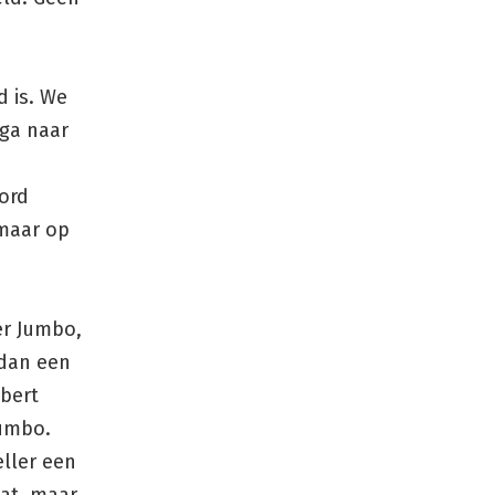
d is. We
 ga naar
ord
 maar op
er Jumbo,
 dan een
lbert
Jumbo.
eller een