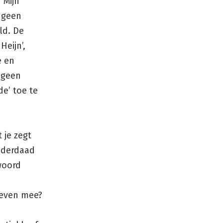
‘Mijn
n geen
ld. De
Heijn’,
e en
 geen
de’ toe te
 je zegt
inderdaad
dwoord
 even mee?