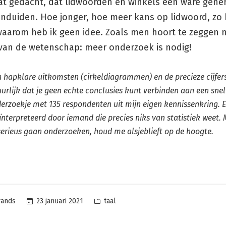
at gedacht, dat lidwoorden en winkels een ware gener
nduiden. Hoe jonger, hoe meer kans op lidwoord, zo b
waarom heb ik geen idee. Zoals men hoort te zeggen 
 van de wetenschap: meer onderzoek is nodig!
h hapklare uitkomsten (cirkeldiagrammen) en de precieze cijfers
urlijk dat je geen echte conclusies kunt verbinden aan een snel
derzoekje met 135 respondenten uit mijn eigen kennissenkring. 
nterpreteerd door iemand die precies niks van statistiek weet.
serieus gaan onderzoeken, houd me alsjeblieft op de hoogte.
Posted
23 januari 2021
taal
rands
in