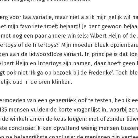
erg voor taalvariatie, maar niet als ik mijn gelijk wil h
t mijn favoriete troef: bejaard! Je bent gewoon bejaar
 met nog een paar andere winkels: ‘Albert Heijn of de 
ntertoys of de Intertoys?’ Mijn moeder bleek opzienbar
den aan de lidwoordloze variant. In principe is dat log
Albert Heijn en Intertoys zijn namen, daar hoeft geen
egt ook niet ‘Ik ga op bezoek bij de Frederike’. Toch ble
lijk oud in de oren klinken.
ermoeden van een generatiekloof te testen, heb ik e
35 mensen vulden de korte vragenlijst in, waarbij ze 
ende winkelnamen de keus kregen: met of zonder lidw
ste conclusie: ik ken opvallend weinig mensen tussen
én na belangrijkste conclusie: de meningen zijn verde