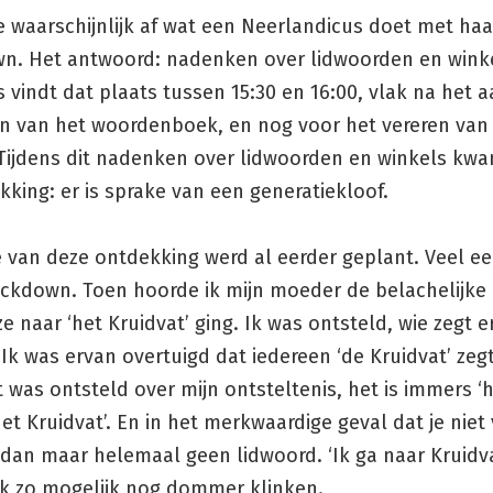
je waarschijnlijk af wat een Neerlandicus doet met haar 
wn. Het antwoord: nadenken over lidwoorden en wink
vindt dat plaats tussen 15:30 en 16:00, vlak na het 
n van het woordenboek, en nog voor het vereren van
 Tijdens dit nadenken over lidwoorden en winkels kwa
king: er is sprake van een generatiekloof.
 van deze ontdekking werd al eerder geplant. Veel ee
ockdown. Toen hoorde ik mijn moeder de belachelijke 
e naar ‘het Kruidvat’ ging. Ik was ontsteld, wie zegt e
 Ik was ervan overtuigd dat iedereen ‘de Kruidvat’ zegt.
 was ontsteld over mijn ontsteltenis, het is immers ‘he
et Kruidvat’. En in het merkwaardige geval dat je niet 
dan maar helemaal geen lidwoord. ‘Ik ga naar Kruidva
ik zo mogelijk nog dommer klinken.