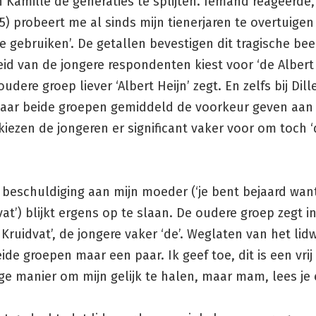
n Kamille de generaties te splijten. Iemand reageerde, 
) probeert me al sinds mijn tienerjaren te overtuige
e gebruiken’. De getallen bevestigen dit tragische bee
d van de jongere respondenten kiest voor ‘de Albert 
oudere groep liever ‘Albert Heijn’ zegt. En zelfs bij Dill
waar beide groepen gemiddeld de voorkeur geven aan
kiezen de jongeren er significant vaker voor om toch ‘
beschuldiging aan mijn moeder (‘je bent bejaard want
vat’) blijkt ergens op te slaan. De oudere groep zegt 
 Kruidvat’, de jongere vaker ‘de’. Weglaten van het li
ide groepen maar een paar. Ik geef toe, dit is een vrij
ge manier om mijn gelijk te halen, maar mam, lees je