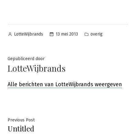
Posted
Posted
13 mei 2013
overig
LotteWijbrands
by
in
Gepubliceerd door
LotteWijbrands
Alle berichten van LotteWijbrands weergeven
Bericht
Previous
Previous Post
Untitled
post:
navigatie