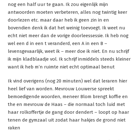
nog een half uur te gaan. Ik zou eigenlijk mijn
antwoorden moeten verbeteren, alles nog twintig keer
doorlezen etc. maar daar heb ik geen zin in en
bovendien denk ik dat het weinig toevoegt. Ik weet nu
echt niet meer dan de vorige doorleessessie. Ik heb nog
wel een d in een t veranderd, een A in een B –
levensgevaarlijk, weet ik – meer doe ik niet. En nu schrijf
ik mijn kladblaadje vol. Ik schrijf inmiddels steeds kleiner
want ik heb m’n ruimte niet echt optimaal benut
Ik vind overigens (nog 20 minuten) wel dat leraren hier
heel lief van worden. Mevrouw Louwerse spreekt
bemoedigende woorden, meneer Blom brengt koffie en
the en mevrouw de Haas – die normaal toch luid met
haar rolkoffertje de gang door dendert – loopt op haar
tenen de gymzaal uit zodat haar hakjes de grond niet
raken