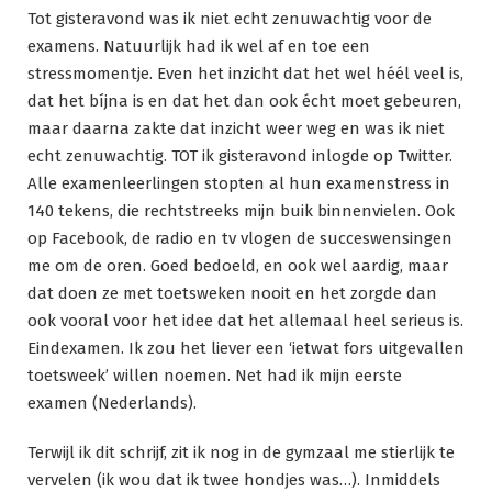
Tot gisteravond was ik niet echt zenuwachtig voor de
examens. Natuurlijk had ik wel af en toe een
stressmomentje. Even het inzicht dat het wel héél veel is,
dat het bíjna is en dat het dan ook écht moet gebeuren,
maar daarna zakte dat inzicht weer weg en was ik niet
echt zenuwachtig. TOT ik gisteravond inlogde op Twitter.
Alle examenleerlingen stopten al hun examenstress in
140 tekens, die rechtstreeks mijn buik binnenvielen. Ook
op Facebook, de radio en tv vlogen de succeswensingen
me om de oren. Goed bedoeld, en ook wel aardig, maar
dat doen ze met toetsweken nooit en het zorgde dan
ook vooral voor het idee dat het allemaal heel serieus is.
Eindexamen. Ik zou het liever een ‘ietwat fors uitgevallen
toetsweek’ willen noemen. Net had ik mijn eerste
examen (Nederlands).
Terwijl ik dit schrijf, zit ik nog in de gymzaal me stierlijk te
vervelen (ik wou dat ik twee hondjes was…). Inmiddels