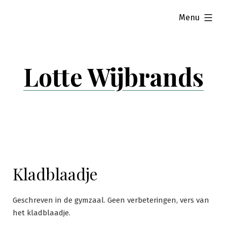
Skip
expanded
Menu
to
content
Lotte Wijbrands
Kladblaadje
Geschreven in de gymzaal. Geen verbeteringen, vers van
het kladblaadje.