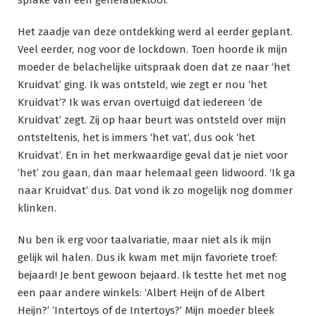
sprake van een generatiekloof.
Het zaadje van deze ontdekking werd al eerder geplant.
Veel eerder, nog voor de lockdown. Toen hoorde ik mijn
moeder de belachelijke uitspraak doen dat ze naar ‘het
Kruidvat’ ging. Ik was ontsteld, wie zegt er nou ‘het
Kruidvat’? Ik was ervan overtuigd dat iedereen ‘de
Kruidvat’ zegt. Zij op haar beurt was ontsteld over mijn
ontsteltenis, het is immers ‘het vat’, dus ook ‘het
Kruidvat’. En in het merkwaardige geval dat je niet voor
‘het’ zou gaan, dan maar helemaal geen lidwoord. ‘Ik ga
naar Kruidvat’ dus. Dat vond ik zo mogelijk nog dommer
klinken.
Nu ben ik erg voor taalvariatie, maar niet als ik mijn
gelijk wil halen. Dus ik kwam met mijn favoriete troef:
bejaard! Je bent gewoon bejaard. Ik testte het met nog
een paar andere winkels: ‘Albert Heijn of de Albert
Heijn?’ ‘Intertoys of de Intertoys?’ Mijn moeder bleek