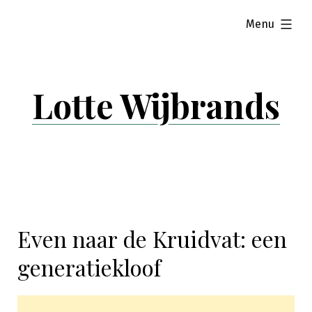
Skip
expanded
Menu
to
content
Lotte Wijbrands
Even naar de Kruidvat: een
generatiekloof