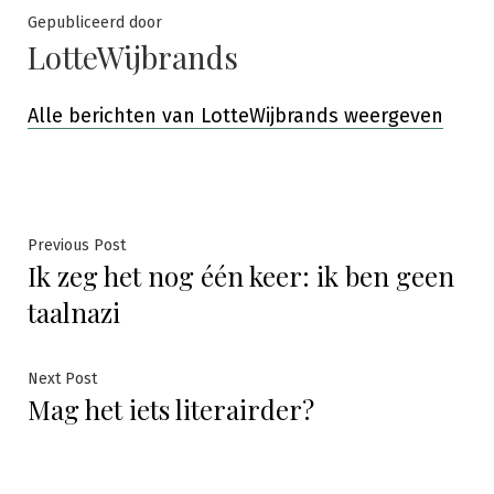
Gepubliceerd door
LotteWijbrands
Alle berichten van LotteWijbrands weergeven
Bericht
Previous
Previous Post
Ik zeg het nog één keer: ik ben geen
post:
navigatie
taalnazi
Next
Next Post
Mag het iets literairder?
post: