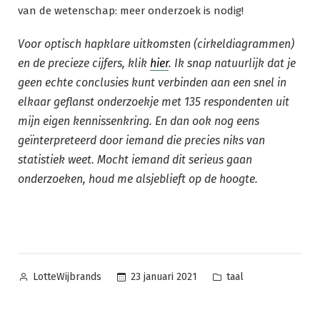
van de wetenschap: meer onderzoek is nodig!
Voor optisch hapklare uitkomsten (cirkeldiagrammen)
en de precieze cijfers, klik
hier
. Ik snap natuurlijk dat je
geen echte conclusies kunt verbinden aan een snel in
elkaar geflanst onderzoekje met 135 respondenten uit
mijn eigen kennissenkring. En dan ook nog eens
geïnterpreteerd door iemand die precies niks van
statistiek weet. Mocht iemand dit serieus gaan
onderzoeken, houd me alsjeblieft op de hoogte.
Posted
Posted
23 januari 2021
taal
LotteWijbrands
by
in