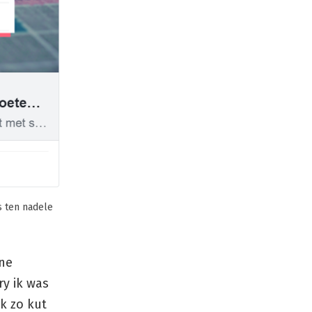
s ten nadele
ene
ry ik was
ok zo kut