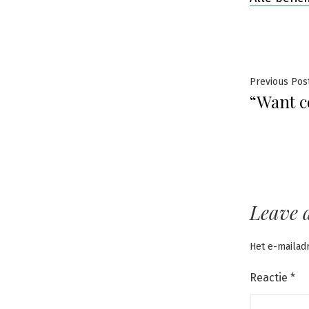
Beric
Previous Pos
“Want c
navig
Leave 
Het e-mailad
Reactie
*