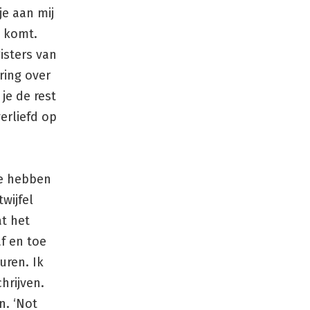
je aan mij
s komt.
isters van
ring over
je de rest
erliefd op
te hebben
wijfel
at het
af en toe
uren. Ik
hrijven.
n. ‘Not