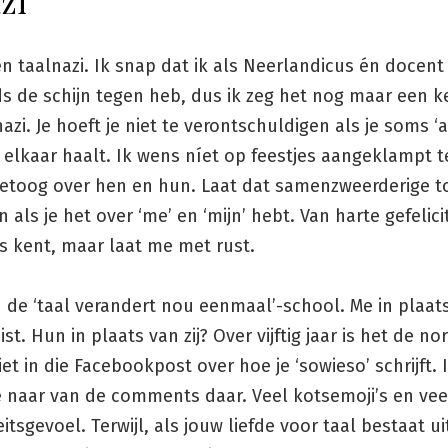
zi
n taalnazi. Ik snap dat ik als Neerlandicus én docent
 de schijn tegen heb, dus ik zeg het nog maar een ke
azi. Je hoeft je niet te verontschuldigen als je soms ‘a
 elkaar haalt. Ik wens níet op feestjes aangeklampt 
etoog over hen en hun. Laat dat samenzweerderige t
n als je het over ‘me’ en ‘mijn’ hebt. Van harte gefelic
els kent, maar laat me met rust.
 de ‘taal verandert nou eenmaal’-school. Me in plaat
uist. Hun in plaats van zij? Over vijftig jaar is het de 
et in die Facebookpost over hoe je ‘sowieso’ schrijft. 
e naar van de comments daar. Veel kotsemoji’s en vee
eitsgevoel. Terwijl, als jouw liefde voor taal bestaat ui