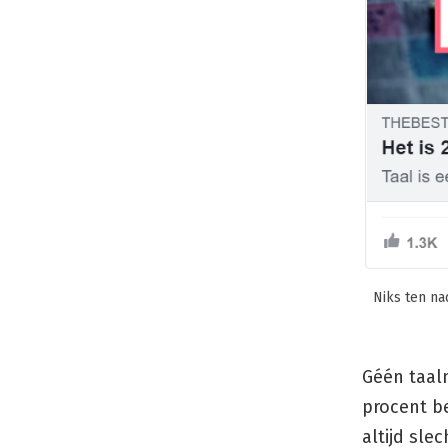
Niks ten na
Géén taaln
procent b
altijd sle