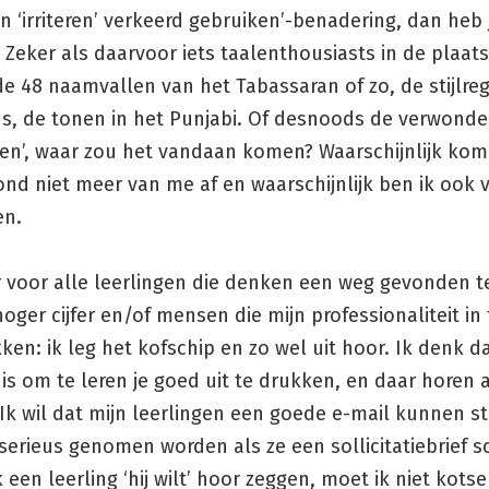
 ‘irriteren’ verkeerd gebruiken’-benadering, dan heb 
 Zeker als daarvoor iets taalenthousiasts in de plaat
de 48 naamvallen van het Tabassaran of zo, de stijlreg
ns, de tonen in het Punjabi. Of desnoods de verwonde
en’, waar zou het vandaan komen? Waarschijnlijk kom 
nd niet meer van me af en waarschijnlijk ben ik ook v
en.
r voor alle leerlingen die denken een weg gevonden 
oger cijfer en/of mensen die mijn professionaliteit in t
kken: ik leg het kofschip en zo wel uit hoor. Ik denk d
 is om te leren je goed uit te drukken, en daar horen 
. Ik wil dat mijn leerlingen een goede e-mail kunnen st
 serieus genomen worden als ze een sollicitatiebrief sc
k een leerling ‘hij wilt’ hoor zeggen, moet ik niet kotse