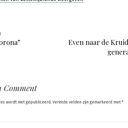
ht
Previous
t
orona”
Even naar de Kruid
post:
atie
genera
a Comment
res wordt niet gepubliceerd.
Vereiste velden zijn gemarkeerd met
*