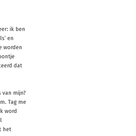
er: ik ben
ls’ en
te worden
oontje
iteerd dat
s van mijn?
norm. Tag me
Ik word
l
t het