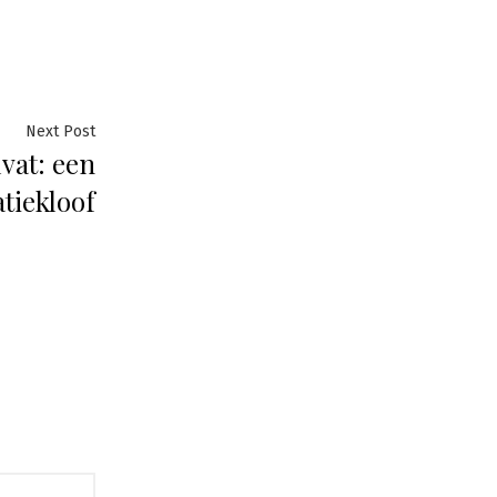
Next
Next Post
vat: een
post:
tiekloof