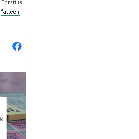
 Corstius
:
“alleen