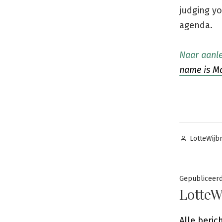
judging yo
agenda.
Naar aanle
name is Ma
Posted
LotteWijb
by
Gepubliceer
LotteW
Alle beri