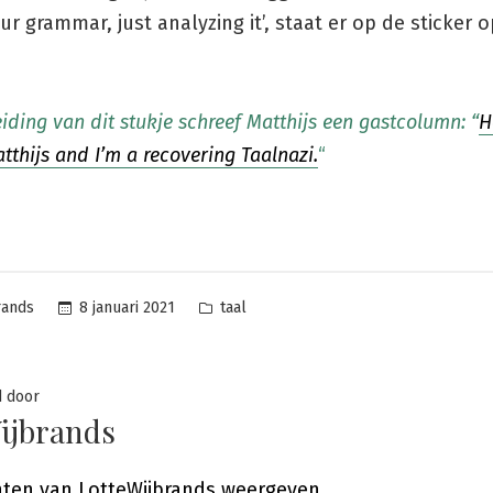
ur grammar, just analyzing it’, staat er op de sticker o
iding van dit stukje schreef Matthijs een gastcolumn: “
H
tthijs and I’m a recovering Taalnazi.
“
Posted
8 januari 2021
taal
rands
in
d door
ijbrands
chten van LotteWijbrands weergeven