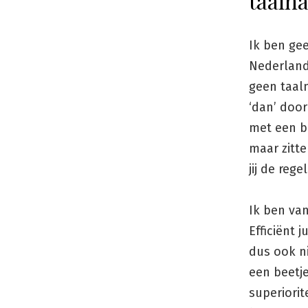
taalna
Ik ben gee
Nederlands
geen taaln
‘dan’ door
met een b
maar zitte
jij de reg
Ik ben van
Efficiënt j
dus ook ni
een beetj
superiorit