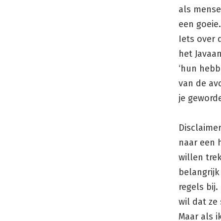
als mensen
een goeie.
Iets over 
het Javaa
‘hun hebb
van de avo
je geword
Disclaime
naar een h
willen tre
belangrijk
regels bij
wil dat ze
Maar als i