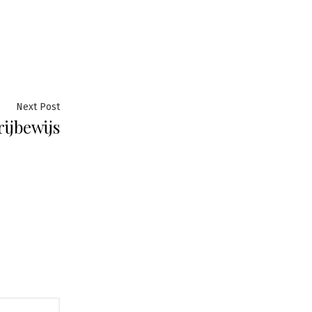
Next
Next Post
rijbewijs
post: