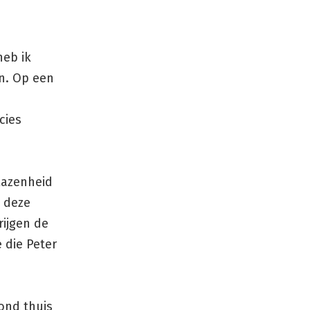
heb ik
jn. Op een
cies
blazenheid
 deze
rijgen de
 die Peter
ond thuis