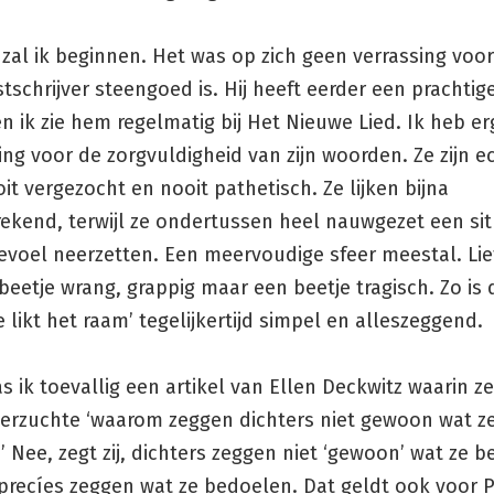
zal ik beginnen. Het was op zich geen verrassing voo
kstschrijver steengoed is. Hij heeft eerder een prachtig
 ik zie hem regelmatig bij Het Nieuwe Lied. Ik heb er
g voor de zorgvuldigheid van zijn woorden. Ze zijn e
oit vergezocht en nooit pathetisch. Ze lijken bijna
ekend, terwijl ze ondertussen heel nauwgezet een sit
gevoel neerzetten. Een meervoudige sfeer meestal. Li
eetje wrang, grappig maar een beetje tragisch. Zo is d
 likt het raam’ tegelijkertijd simpel en alleszeggend.
as ik toevallig een artikel van Ellen Deckwitz waarin z
verzuchte ‘waarom zeggen dichters niet gewoon wat z
 Nee, zegt zij, dichters zeggen niet ‘gewoon’ wat ze 
precíes zeggen wat ze bedoelen. Dat geldt ook voor P