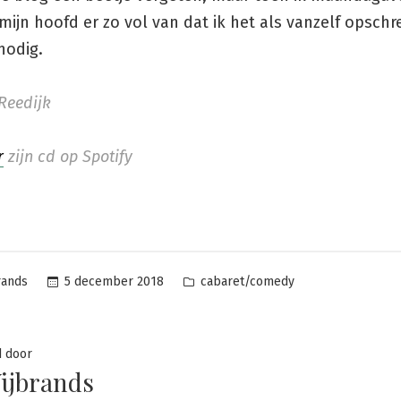
ijn hoofd er zo vol van dat ik het als vanzelf opschr
nodig.
 Reedijk
r
zijn cd op Spotify
Posted
5 december 2018
cabaret/comedy
rands
in
d door
ijbrands