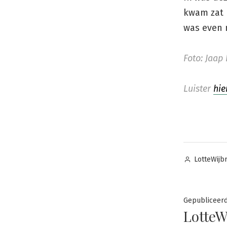
kwam zat m
was even 
Foto: Jaap
Luister
hie
Posted
LotteWijb
by
Gepubliceer
LotteW