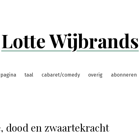
Lotte Wijbrands
rpagina
taal
cabaret/comedy
overig
abonneren
e, dood en zwaartekracht