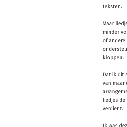
teksten.
Maar liedj
minder voc
of andere 
ondersteun
kloppen.
Dat ik dit
van maand
arrangemen
liedjes de
verdient.
Ik was de