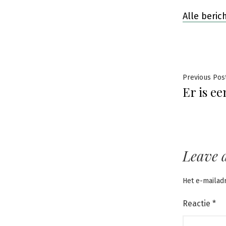
Alle beri
Beric
Previous Pos
Er is e
navig
Leave 
Het e-mailad
Reactie
*