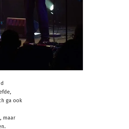
nd
efde,
ch ga ook
n, maar
en.