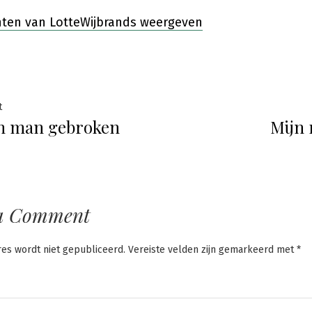
chten van LotteWijbrands weergeven
ht
Previous
t
en man gebroken
Mijn 
post:
atie
a Comment
res wordt niet gepubliceerd.
Vereiste velden zijn gemarkeerd met
*