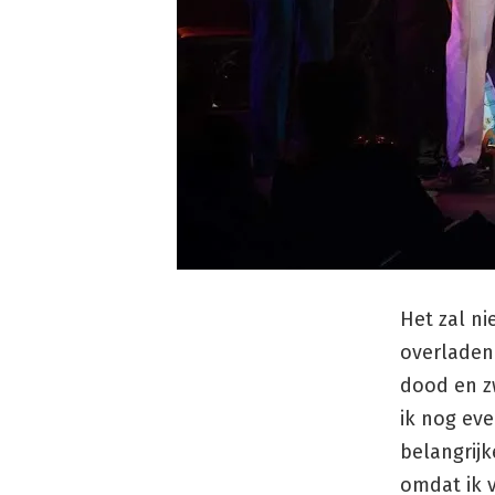
Het zal n
overladen 
dood en z
ik nog eve
belangrijk
omdat ik v