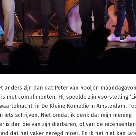
iet anders zijn dan dat Peter van Rooijen maandagavo
is met complimenten. Hij speelde zijn voorstelling ‘Li
waartekracht’ in De Kleine Komedie in Amsterdam. To
n iets schrijven. Niet omdat ik denk dat mijn mening
er is dan die van zijn dierbaren, of van de recensente
ind dat het vaker gezegd moet. En ik het niet kan lat