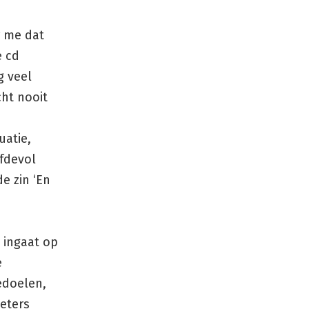
r me dat
e cd
g veel
cht nooit
uatie,
efdevol
e zin ‘En
e ingaat op
e
bedoelen,
eters