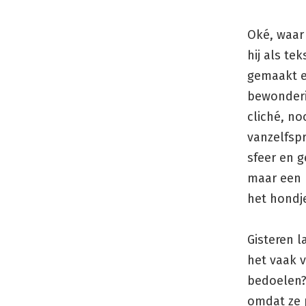
Oké, waar 
hij als te
gemaakt en
bewonderin
cliché, no
vanzelfspr
sfeer en 
maar een b
het hondje
Gisteren l
het vaak 
bedoelen?’
omdat ze 