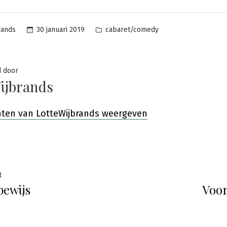
Posted
30 januari 2019
cabaret/comedy
rands
in
d door
ijbrands
chten van LotteWijbrands weergeven
ht
Previous
t
bewijs
Voor
post:
atie