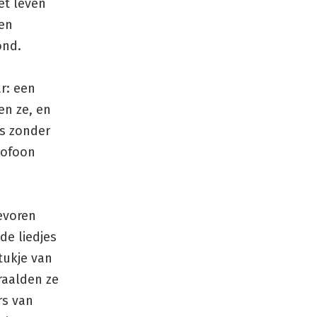
het leven
 en
ond.
r: een
en ze, en
us zonder
xofoon
tevoren
de liedjes
tukje van
traalden ze
rs van