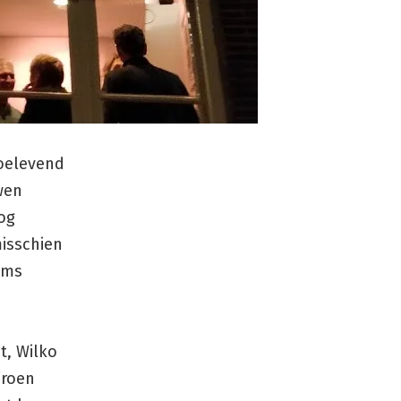
toelevend
wen
og
isschien
soms
t, Wilko
eroen