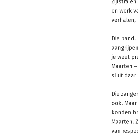
Zijlstra e
en werk v
verhalen, 
Die band. 
aangrijpe
je weet pr
Maarten – 
sluit daar
Die zanger
ook. Maar 
konden br
Maarten. Z
van respe