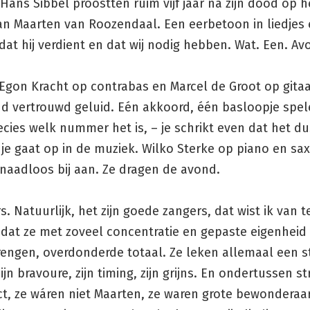
n Hans Sibbel proostten ruim vijf jaar na zijn dood op 
an Maarten van Roozendaal. Een eerbetoon in liedjes
dat hij verdient en dat wij nodig hebben. Wat. Een. Av
Egon Kracht op contrabas en Marcel de Groot op gitaa
nd vertrouwd geluid. Eén akkoord, één basloopje spel
ecies welk nummer het is, – je schrikt even dat het d
je gaat op in de muziek. Wilko Sterke op piano en sa
 naadloos bij aan. Ze dragen de avond.
s. Natuurlijk, het zijn goede zangers, dat wist ik van 
dat ze met zoveel concentratie en gepaste eigenheid 
engen, overdonderde totaal. Ze leken allemaal een s
ijn bravoure, zijn timing, zijn grijns. En ondertussen s
ct, ze wáren niet Maarten, ze waren grote bewonderaa