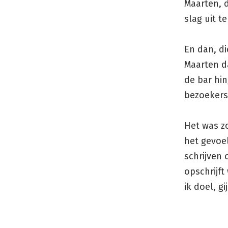
Maarten, d
slag uit t
En dan, di
Maarten d
de bar hin
bezoekers-
Het was zo
het gevoel
schrijven 
opschrijft
ik doel, gi