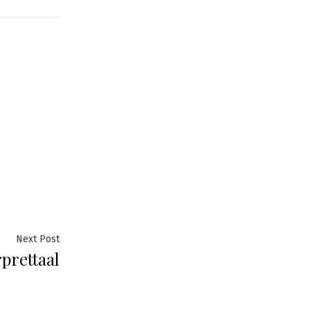
Next
Next Post
prettaal
post: